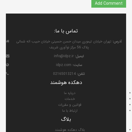
تماس با ما:
آدرس:
تهران خیابان تیموری میدان حسن حسینی خیابان حبیب اله شمالی
پلاک 56 مرکز نوآوری شریف
ایمیل:
info@idpz.ir
سایت:
idpz.com
تلفن:
02165013214
دهکده هوشمند
درباره ما
خدمات
قوانین و مقررات
ارتباط با ما
بلاگ
بلاگ دهکده هوشمند