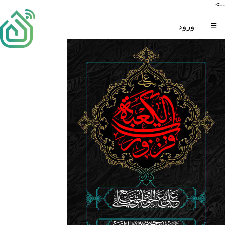
-->
☰
ورود