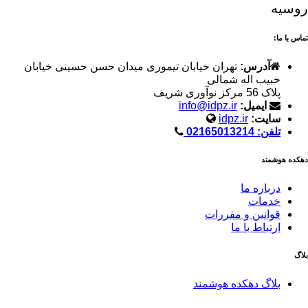
روسیه
تماس با ما:
آدرس:
تهران خیابان تیموری میدان حسن حسینی خیابان
حبیب اله شمالی
پلاک 56 مرکز نوآوری شریف
ایمیل:
info@idpz.ir
سایت:
idpz.ir
تلفن: 02165013214
دهکده هوشمند
درباره ما
خدمات
قوانین و مقررات
ارتباط با ما
بلاگ
بلاگ دهکده هوشمند