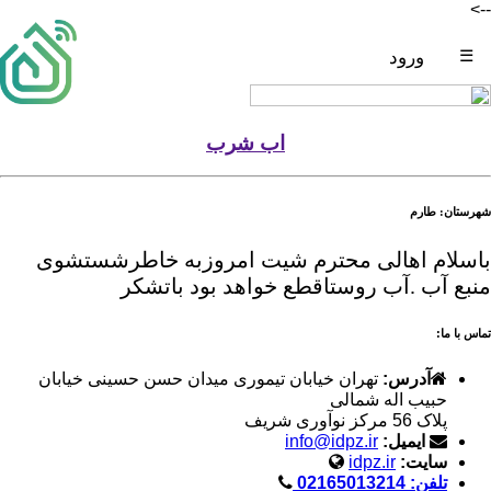
-->
☰
ورود
اب شرب
شهرستان: طارم
باسلام اهالی محترم شیت امروزبه خاطرشستشوی
منبع آب .آب روستاقطع خواهد بود باتشکر
تماس با ما:
آدرس:
تهران خیابان تیموری میدان حسن حسینی خیابان
حبیب اله شمالی
پلاک 56 مرکز نوآوری شریف
ایمیل:
info@idpz.ir
سایت:
idpz.ir
تلفن: 02165013214