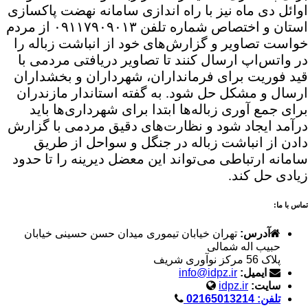
اوائل دی ماه نیز با راه اندازی سامانه نهضت پاکسازی
استان و اختصاص شماره تلفن ۰۹۱۱۷۹۰۹۰۱۳ از مردم
خواست تصاویر و گزارش‌های خود از انباشت زباله را
در واتس‌اپ ارسال کنند تا تصاویر دریافتی مردمی با
قید فوریت برای فرمانداران، شهرداران و بخشداران
ارسال و مشکل حل شود. به گفته استاندار مازندران
برای جمع آوری زباله‌ها ابتدا برای شهرداری‌ها باید
درآمد ایجاد شود و نظارت‌های دقیق مردمی با گزارش
دادن از انباشت زباله در جنگل و سواحل از طریق
سامانه ارتباطی می‌تواند این معضل دیرینه را تا حدود
زیادی حل کند.
تماس با ما:
آدرس:
تهران خیابان تیموری میدان حسن حسینی خیابان
حبیب اله شمالی
پلاک 56 مرکز نوآوری شریف
ایمیل:
info@idpz.ir
سایت:
idpz.ir
تلفن: 02165013214