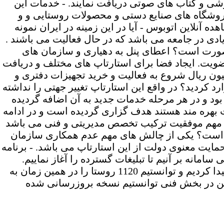
شی و کتاب های صوتی دریافت نمایند. - خدمات این
ت فروشگاه های صنایع دستی و محصولات روستایی و و
 آنلاین اتوبوس - آیا در این زمینه در ایران نمونه
دی در جامعه می باشد که در حال فعالیت می باشند .
صورت است؟ اعطای پنل به دهیاری و سازمان های
ویت. ایجاد فضا برای استارتاپ های مختلف و دریافت
اکنش ها - میزان سرمایه و امکانات اولیه شما در شروع کار چه مقدار بود؟ در ابتدا با مبلغ 100 میلیون ریال شروع به فعالیت و خرید تجهیزات دفتری و
 مدل کسب و کار خود وارد کردید؟ در واقع این استارتاپ تغییر جهتی را نداشته
بود و در هر مرحله خدمات جدید به آن اضافه گردیده
نت بهره مند هستند هدف گزاری گردیده است و در ادامه
ل مهم موفقیت ترکیب تخصص مدیریتی و فنی می باشد
 است؟ یکی از چالش های مهم عدم همکاری سازمان
ایت معنوی دولت از این استارتاپ می باشد. - برنامه
نه بر آنیم تا تبلیغات گسترده را آغاز نماییم.
-موفقیت های کسب کرده مجموعه شما با این سامانه را بیان بفرمایید؟ در سه ماه گذشته در 10 استان حضور پیدا کردیم و توانستیم 1120 روستا را در همین زمان به
ی کنند. همچنین در بخش فنی توانستیم نسخه بروزرسانی شده