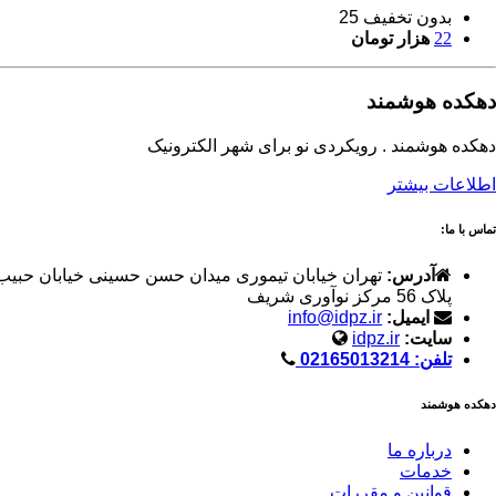
بدون تخفیف 25
22
هزار تومان
دهکده هوشمند
دهکده هوشمند . رویکردی نو برای شهر الکترونیک
اطلاعات بیشتر
تماس با ما:
آدرس:
تهران خیابان تیموری میدان حسن حسینی خیابان حبیب
پلاک 56 مرکز نوآوری شریف
ایمیل:
info@idpz.ir
سایت:
idpz.ir
تلفن: 02165013214
دهکده هوشمند
درباره ما
خدمات
قوانین و مقررات