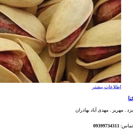
اطلاعات بیشتر
ثنا
یزد . مهریز . مهدی آباد بهادران
تماس:
09399734311