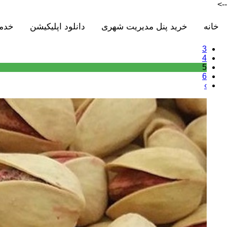
-->
خانه
خرید پنل مدیریت شهری
دانلود اپلیکیشن
خدم
3
4
5
6
›