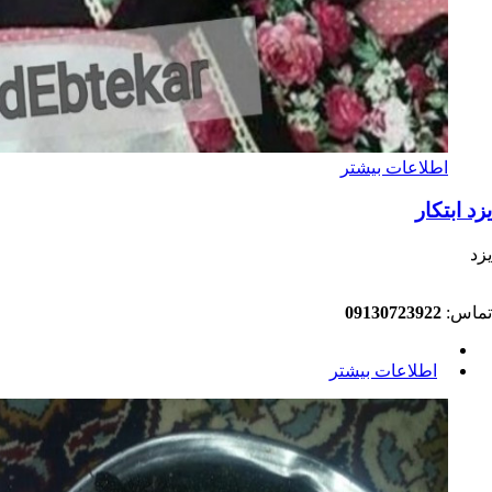
اطلاعات بیشتر
یزد ابتکار
یزد
تماس:
09130723922
اطلاعات بیشتر