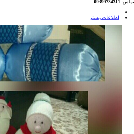
تماس:
09399734311
اطلاعات بیشتر