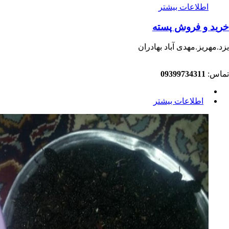
اطلاعات بیشتر
خرید و فروش‌ پسته
یزد.مهریز.مهدی آباد بهادران
تماس:
09399734311
اطلاعات بیشتر