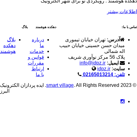
ر الکترونیک
دهکده هوشمند
بلاگ
درباره
بلاگ
یب
ما
دهکده
خدمات
هوشمند
قوانین و
مقررات
ارتباط
با ما
smart vil
. All Rights Reserved. ایده پردازان الکترونیک
البرز