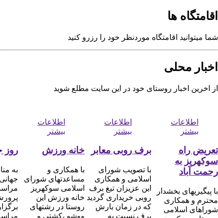
ا رزرو کنید
سایت مطلع شوید
اطلاعات
اطلاعات
اطلاعات
بیشتر
بیشتر
بیشتر
ابر
خانه ورزش
روز جهانی کودک
تبریک
ی
با همکاری و
به مناسبت روز
۱۵ مهر ماه روز ملی
ری
مساعدتهای شورای
جهانی کودک
روستا و عشایر بر
 برف
اسلامی سوکهریز
مراسمی در مدرسه
تمامی روستائیان
گردید
خانه ورزش این
پرورش سوکهریز
عزیز و زحمتکش
رش
روستا در رشتهای
برگزار گردید در این
مبارک باد و آروزی
ووشو ،کشتی و
مراسم مشاوران در
توفیق و سلامتی