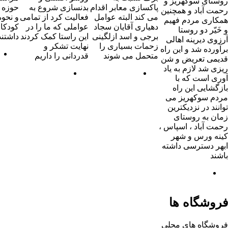
اقدام
بدنسازی شروع به
حوزه تربیت فرزندان
برای همه روستائیان
وامل
فعالیت کرد از تمامی
و نحوه استعداد یابی
و عشایر راداریم
سجاد
عواملی که ما را در
کودکان صحبتهایی
باشد که در سایه
گینی
این راستا کمک کردند
داشتند
تلاش و همت این
را
نهایت تشکر و
عزیزان کشور به
د
قدردانی را داریم
توسعه مطلوب و
کارآمد دست یابد