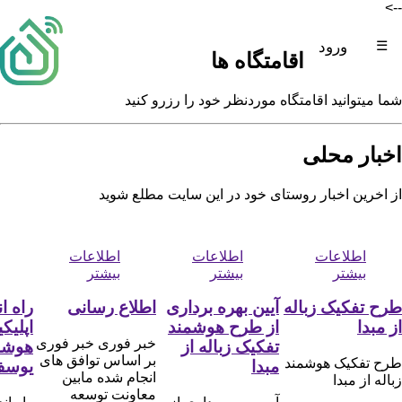
-->
☰
ورود
اقامتگاه ها
شما میتوانید اقامتگاه موردنظر خود را رزرو کنید
اخبار محلی
از اخرین اخبار روستای خود در این سایت مطلع شوید
اطلاعات
اطلاعات
اطلاعات
بیشتر
بیشتر
بیشتر
طرح تفکیک زباله
آیین بهره برداری
اطلاع رسانی
راه ا
از مبدا
از طرح هوشمند
اپلیک
خبر فوری خبر فوری
تفکیک زباله از
هوشم
بر اساس توافق های
طرح تفکیک هوشمند
مبدا
یوسف 
انجام شده مابین
زباله از مبدا
معاونت توسعه