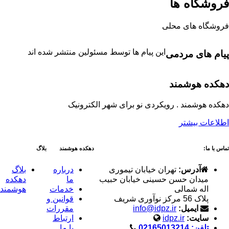
فروشگاه ها
فروشگاه های محلی
این پیام ها توسط مسئولین منتشر شده اند
پیام های مردمی
دهکده هوشمند
دهکده هوشمند . رویکردی نو برای شهر الکترونیک
اطلاعات بیشتر
تماس با ما:
دهکده هوشمند
بلاگ
آدرس:
تهران خیابان تیموری
درباره
بلاگ
میدان حسن حسینی خیابان حبیب
ما
دهکده
اله شمالی
خدمات
هوشمند
پلاک 56 مرکز نوآوری شریف
قوانین و
ایمیل:
info@idpz.ir
مقررات
سایت:
idpz.ir
ارتباط
تلفن: 02165013214
با ما