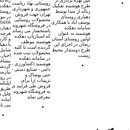
آیین بهره برداری از
راه ان
روستایی نهاد ریاست
طرح هوشمند تفکیک
دهکده
جمهوری و شهرداری
زباله از مبدا توسط
روستا
تهران جهت فروش
دهیاری روستای
در مو
محصولات روستایی
یوسف آباد با همکاری
در فروشگاه شهروند
سامانه دهکده
دهیار
باستحضار می رساند
هوشمند به عنوان
هرچه ب
که استارتاپ دهکده
اولین روستای استان
و کارب
هوشمند موظف
زنجان در اجرای این
با دهی
گردیده است تا کلیه
طرح دوستدار محیط
شامل پ
محصولات ثبت شده
زیست
اخبار،
در سامانه دهکده
مشاغل
هوشمند (کشاورزی -
گردشگ
دامی - صنایع دستی -
نیازمن
حتی پوشاک و
در روس
تزیینات )را برای
اپلیکی
فروش طی فرایند ی
طریق ن
به فروشگاه شهروند
قابل 
معرفی نماید
آماده 
می با