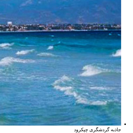
جاذبه گردشگری چپکرود