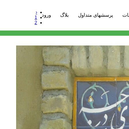
‹
ات
پرسشهای متداول
بلاگ
ورود
1
2