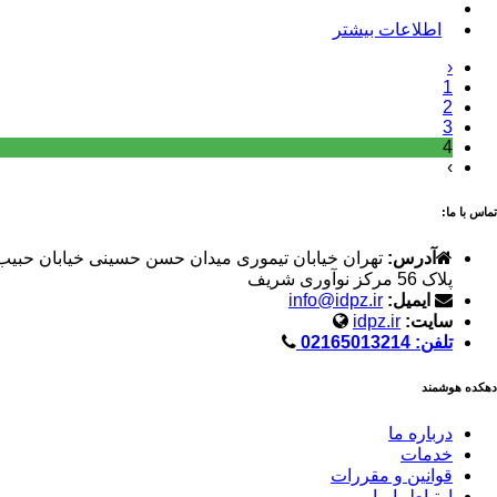
اطلاعات بیشتر
‹
1
2
3
4
›
تماس با ما:
آدرس:
تهران خیابان تیموری میدان حسن حسینی خیابان حبیب
پلاک 56 مرکز نوآوری شریف
ایمیل:
info@idpz.ir
سایت:
idpz.ir
تلفن: 02165013214
دهکده هوشمند
درباره ما
خدمات
قوانین و مقررات
ارتباط با ما