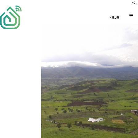
-->
☰
ورود