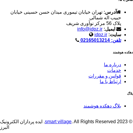
آدرس:
تهران خیابان تیموری میدان حسن حسینی خیابان
حبیب اله شمالی
پلاک 56 مرکز نوآوری شریف
ایمیل:
info@idpz.ir
سایت:
idpz.ir
تلفن: 02165013214
دهکده هوشمند
درباره ما
خدمات
قوانین و مقررات
ارتباط با ما
بلاگ
بلاگ دهکده هوشمند
© 2023
smart village
. All Rights Reserved. ایده پردازان الکترونیک
البرز