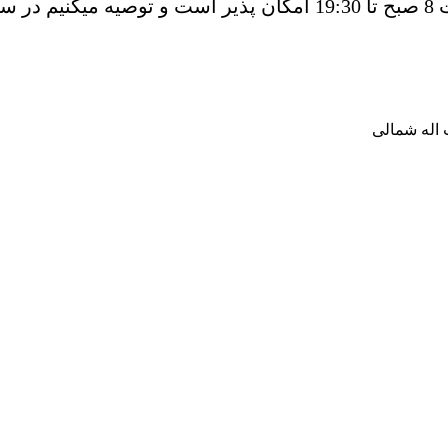
نید.
 اله شمالی