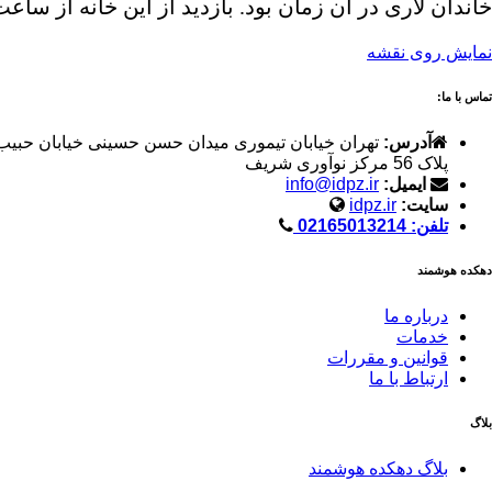
خاندان لاری در آن زمان بود. بازدید از این خانه از ساعت 8 صبح تا 19:30 امکان پذیر است و توصیه میکنیم در سفر به استان یزد، حتما از این خانه دیدن ک
نمایش روی نقشه
تماس با ما:
آدرس:
تهران خیابان تیموری میدان حسن حسینی خیابان حبیب
پلاک 56 مرکز نوآوری شریف
ایمیل:
info@idpz.ir
سایت:
idpz.ir
تلفن: 02165013214
دهکده هوشمند
درباره ما
خدمات
قوانین و مقررات
ارتباط با ما
بلاگ
بلاگ دهکده هوشمند