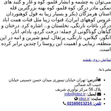
می‌توان به چشمه و ابشار قلمو، کوه و غار و گنبد های
نمکی مادر درگز، کوه قلمو، کوه بهنه بزرگترین قله
استان هرمزگان (بکر و بسیار زیبا به قول کوهنوردان
عروس کوههای ایران)، قنوات زیبا مثل قنات همت اباد
درگز، باغات نارنگی، نخلستان و... اشاره کرد. درختان و
گیاهان گوناگونی از جمله: درخت گردو، بادام، انار،
انگور، گیلاس، نارنگی، پرتقال، لیمو شیرین و انبه در این
منطقه، زیبایی و اهمیت این روستا را چندین برابر کرده
است.
نمایش روی نقشه
تماس با ما:
آدرس:
تهران خیابان تیموری میدان حسن حسینی خیابان
حبیب اله شمالی
پلاک 56 مرکز نوآوری شریف
ایمیل:
info@idpz.ir
سایت:
idpz.ir
تلفن: 02165013214