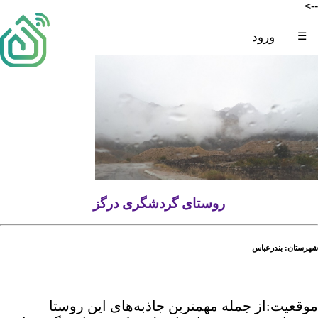
-->
☰
ورود
روستای گردشگری درگز
شهرستان: بندرعباس
موقعیت:از جمله مهمترین جاذبه‌های این روستا