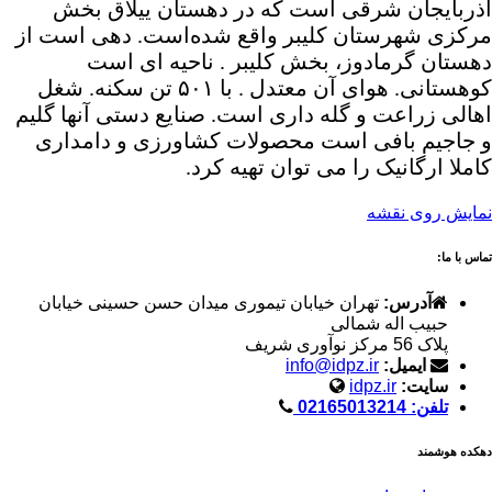
آذربایجان شرقی است که در دهستان ییلاق بخش
مرکزی شهرستان کلیبر واقع شده‌است. دهی است از
دهستان گرمادوز، بخش کلیبر . ناحیه ای است
کوهستانی. هوای آن معتدل . با ۵۰۱ تن سکنه. شغل
اهالی زراعت و گله داری است. صنایع دستی آنها گلیم
و جاجیم بافی است محصولات کشاورزی و دامداری
کاملا ارگانیک را می توان تهیه کرد.
نمایش روی نقشه
تماس با ما:
آدرس:
تهران خیابان تیموری میدان حسن حسینی خیابان
حبیب اله شمالی
پلاک 56 مرکز نوآوری شریف
ایمیل:
info@idpz.ir
سایت:
idpz.ir
تلفن: 02165013214
دهکده هوشمند