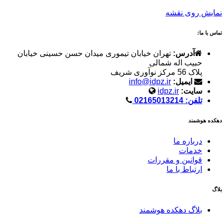
نمایش روی نقشه
تماس با ما:
آدرس:
تهران خیابان تیموری میدان حسن حسینی خیابان
حبیب اله شمالی
پلاک 56 مرکز نوآوری شریف
ایمیل:
info@idpz.ir
سایت:
idpz.ir
تلفن: 02165013214
دهکده هوشمند
درباره ما
خدمات
قوانین و مقررات
ارتباط با ما
بلاگ
بلاگ دهکده هوشمند