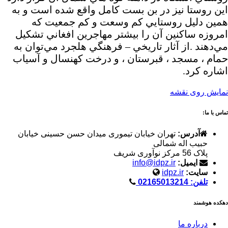
اين روستا نيز در بن بست كامل واقع شده است و به
همين دليل روستايي كم وسعت و كم جمعيت كه
امروزه ساكنين آن را بيشتر مهاجرين افغاني تشكيل
مي‌دهند .از آثار تاريخي – فرهنگي هلجرد مي‌توان به
حمام ، مسجد ، قبرستان ، و درخت كهنسال و آسياب
اشاره كرد.
نمایش روی نقشه
تماس با ما:
آدرس:
تهران خیابان تیموری میدان حسن حسینی خیابان
حبیب اله شمالی
پلاک 56 مرکز نوآوری شریف
ایمیل:
info@idpz.ir
سایت:
idpz.ir
تلفن: 02165013214
دهکده هوشمند
درباره ما