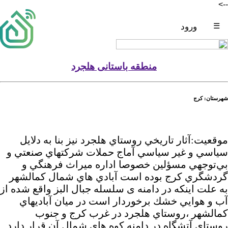
-->
☰
ورود
منطقه باستانی هلجرد
شهرستان: کرج
موقعیت:آثار تاريخي روستاي هلجرد نيز بنا به دلايل
سياسي و غير سياسي آماج حملات شركتهاي صنعتي و
بي‌توجهي مسؤلين خصوصا اداره ميراث فرهنگي و
گردشگري كرج بوده است آبادي هاي شمال كمالشهر
به علت اينكه در دامنه ی سلسله جبال البز واقع شده از
آب و هوايي خشك برخوردار است در ميان آباديهاي
كمالشهر ،روستاي هلجرد در غرب كرج و جنوب
روستاي آتشگاه در دامنه كوه هاي شمال آن قرار دارد