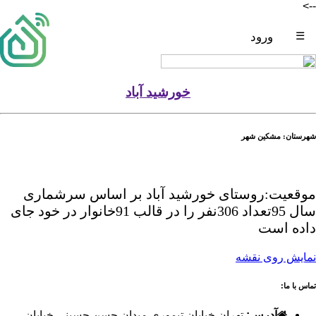
-->
☰
ورود
خورشید آباد
شهرستان: مشکین شهر
موقعیت:روستای خورشید آباد بر اساس سرشماری
سال 95تعداد 306نفر را در قالب 91خانوار در خود جای
داده است
نمایش روی نقشه
تماس با ما:
آدرس:
تهران خیابان تیموری میدان حسن حسینی خیابان