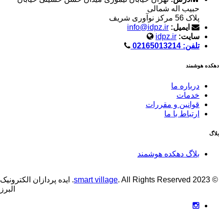
حبیب اله شمالی
پلاک 56 مرکز نوآوری شریف
ایمیل:
info@idpz.ir
سایت:
idpz.ir
تلفن: 02165013214
دهکده هوشمند
درباره ما
خدمات
قوانین و مقررات
ارتباط با ما
بلاگ
بلاگ دهکده هوشمند
© 2023
smart village
. All Rights Reserved. ایده پردازان الکترونیک
البرز