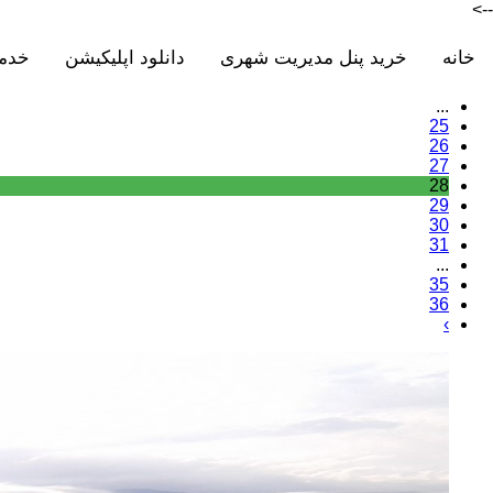
-->
خانه
خرید پنل مدیریت شهری
دانلود اپلیکیشن
خدم
...
25
26
27
28
29
30
31
...
35
36
›