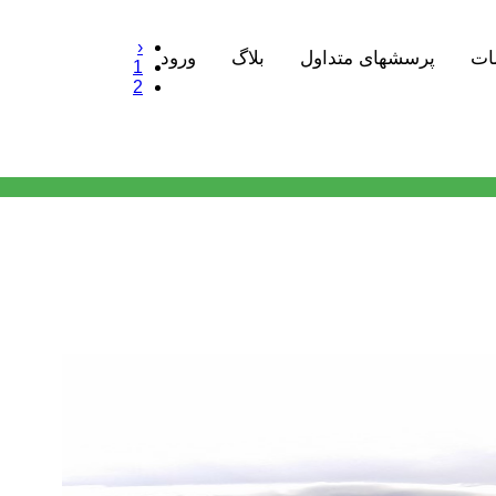
‹
ات
پرسشهای متداول
بلاگ
ورود
1
2